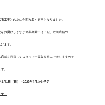
拡張工事》の為に全面改装する事となりました。
便をお掛けしますが休業期間中は下記、近隣店舗の
上げます。
る店舗を目指してスタッフ一同取り組んで参りますので
ます。
年
1
月
1
日（日）～
2023
年
4
月上旬予定
ます。