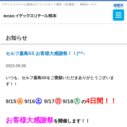
イデックスリテール熊本|ガソリンスタンド運営（SS運営）、車検サービス
お知らせ
セルフ嘉島SS お客様大感謝祭！！(^^♪
2023.09.06
いつも、セルフ嘉島SSをご愛顧いただきありがとうございま
す！！
㊎
㊏
㊐
㊊
4日間！！
9/15
9/16
9/17
9/18
の
お客様大感謝祭
を開催します！！