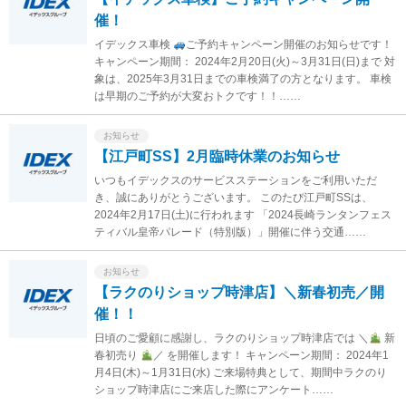
催！
イデックス車検
ご予約キャンペーン開催のお知らせです！
キャンペーン期間： 2024年2月20日(火)～3月31日(日)まで 対
象は、2025年3月31日までの車検満了の方となります。 車検
は早期のご予約が大変おトクです！！……
お知らせ
【江戸町SS】2月臨時休業のお知らせ
いつもイデックスのサービスステーションをご利用いただ
き、誠にありがとうございます。 このたび江戸町SSは、
2024年2月17日(土)に行われます 「2024長崎ランタンフェス
ティバル皇帝パレード（特別版）」開催に伴う交通……
お知らせ
【ラクのりショップ時津店】＼新春初売／開
催！！
日頃のご愛顧に感謝し、ラクのりショップ時津店では ＼
新
春初売り
／ を開催します！ キャンペーン期間： 2024年1
月4日(木)～1月31日(水) ご来場特典として、期間中ラクのり
ショップ時津店にご来店した際にアンケート……