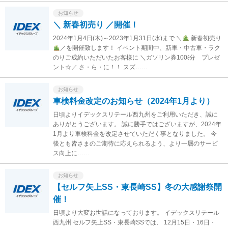
お知らせ
＼ 新春初売り ／開催！
2024年1月4日(木)～2023年1月31日(水)まで ＼
新春初売り
／を開催致します！ イベント期間中、新車・中古車・ラク
のりご成約いただいたお客様に ＼ガソリン券100ℓ分 プレゼ
ント☆／ さ・ら・に！！ スズ……
お知らせ
車検料金改定のお知らせ（2024年1月より）
日頃よりイデックスリテール西九州をご利用いただき、誠に
ありがとうございます。 誠に勝手ではございますが、2024年
1月より車検料金を改定させていただく事となりました。 今
後とも皆さまのご期待に応えられるよう、より一層のサービ
ス向上に……
お知らせ
【セルフ矢上SS・東長崎SS】冬の大感謝祭開
催！
日頃より大変お世話になっております。 イデックスリテール
西九州 セルフ矢上SS・東長崎SSでは、 12月15日・16日・