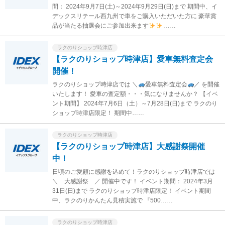
間： 2024年9月7日(土)～2024年9月29日(日)まで 期間中、イ
デックスリテール西九州で車をご購入いただいた方に 豪華賞
品が当たる抽選会にご参加出来ます
……
ラクのりショップ時津店
【ラクのりショップ時津店】愛車無料査定会
開催！
ラクのりショップ時津店では ＼
愛車無料査定会
／ を開催
いたします！ 愛車の査定額・・・気になりませんか？ 【イベ
ント期間】 2024年7月6日（土）～7月28日(日)まで ラクのり
ショップ時津店限定！ 期間中……
ラクのりショップ時津店
【ラクのりショップ時津店】大感謝祭開催
中！
日頃のご愛顧に感謝を込めて！ラクのりショップ時津店では
＼ 大感謝祭 ／ 開催中です！ イベント期間： 2024年3月
31日(日)まで ラクのりショップ時津店限定！ イベント期間
中、ラクのりかんたん見積実施で 『500……
ラクのりショップ時津店