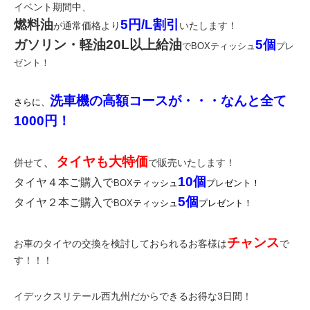
イベント期間中、
燃料油
5円/L割引
通常価格より
いたします！
が
ガソリン・軽油20L以上給油
5個
でBOXティッシュ
プレ
ゼント！
洗車機の高額コースが・・・なんと全て
さらに、
1000円
！
、
タイヤも大特価
併せて
で販売いたします！
10
個
タイヤ４本ご購入で
BOX
ティッシュ
プレゼント！
5
個
タイヤ２本ご購入で
BOX
ティッシュ
プレゼント！
チャンス
お車のタイヤの交換を検討しておられるお客様は
で
す！！！
イデックスリテール西九州だからできるお得な3日間！