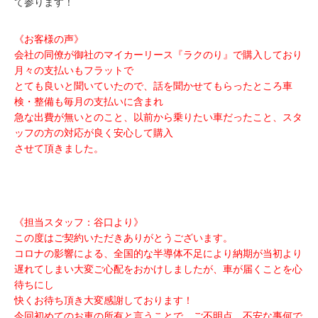
て参ります！
《お客様の声》
会社の同僚が御社のマイカーリース『ラクのり』で購入しており
月々の支払いもフラットで
とても良いと聞いていたので、話を聞かせてもらったところ車
検・整備も毎月の支払いに含まれ
急な出費が無いとのこと、以前から乗りたい車だったこと、スタ
ッフの方の対応が良く安心して購入
させて頂きました。
《担当スタッフ：谷口より》
この度はご契約いただきありがとうございます。
コロナの影響による、全国的な半導体不足により納期が当初より
遅れてしまい大変ご心配をおかけしましたが、車が届くことを心
待ちにし
快くお待ち頂き大変感謝しております！
今回初めてのお車の所有と言うことで、ご不明点、不安な事何で