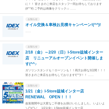
に！！ 皆さまのご来店をスタッフ一同お待ちしております
(#^^#) ご予約は画像をクリック↓↓ ……
お知らせ
オイル交換＆車検お見積キャンペーン!(^^)!
……
お知らせ
2/18（金）～2/20（日）I-Store益城インター
店 リニューアルオープンイベント開催しま
す(^^♪
ガソリンスタンドも！ローソンも！！両方お得な3日間！！！
皆さまのご来店をお待ちしております!(^^)!！！ ……
お知らせ
1/21（金）I-Store益城インター店
RENEWAL OPEN！！！
改装期間中は大変なご不便をお掛けいたしました。 いよいよ
＼(^o^)／ 1/21(金）I-Store益城インター店