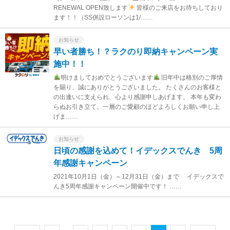
RENEWAL OPEN致します
皆様のご来店をお待ちしており
ます！！（SS併設ローソンは1/……
お知らせ
早い者勝ち！？ラクのり即納キャンペーン実
施中！！
明けましておめでとうございます
旧年中は格別のご厚情
を賜り、誠にありがとうございました。 たくさんのお客様と
の出逢いに支えられ、心より感謝申しあげます。 本年も変わ
らぬお引き立て、一層のご愛顧のほどよろしくお願い申し上
げま……
お知らせ
日頃の感謝を込めて！イデックスでんき 5周
年感謝キャンペーン
2021年10月1日（金）～12月31日（金）まで イデックスで
んき5周年感謝キャンペーン開催中です！ ……