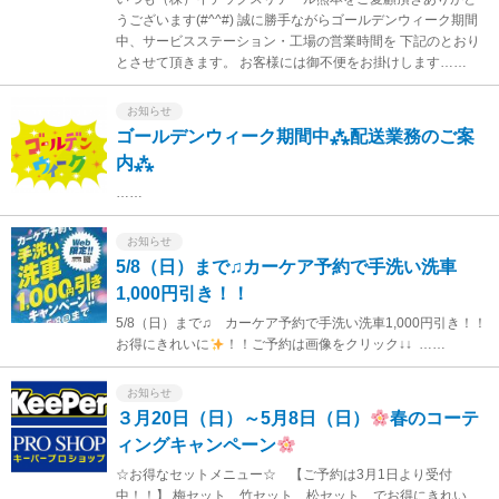
うございます(#^^#) 誠に勝手ながらゴールデンウィーク期間
中、サービスステーション・工場の営業時間を 下記のとおり
とさせて頂きます。 お客様には御不便をお掛けします……
お知らせ
ゴールデンウィーク期間中⁂配送業務のご案
内⁂
……
お知らせ
5/8（日）まで♫カーケア予約で手洗い洗車
1,000円引き！！
5/8（日）まで♫ カーケア予約で手洗い洗車1,000円引き！！
お得にきれいに
！！ご予約は画像をクリック↓↓ ……
お知らせ
３月20日（日）～5月8日（日）
春のコーテ
ィングキャンペーン
☆お得なセットメニュー☆ 【ご予約は3月1日より受付
中！！】 梅セット 竹セット 松セット でお得にきれい