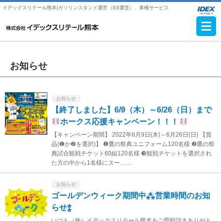
イデックスリテール熊本|ガソリンスタンド運営（SS運営）、車検サービス
お知らせ
お知らせ
【終了しました】6/9（木）～6/26（日）まで
ホークス応援キャンペーン！！！
【キャンペーン期間】 2022年6月9日(木)～6月26日(日) 【賞
品(❶か❷を選択)】 ❶鷹の祭典ユニフォーム120名様 ❷鷹の祭
典試合観戦チケット60組120名様 ❸観戦チケットを選択され
た方の中から1名様にスー……
お知らせ
ゴールデンウィーク期間中⁂営業時間のお知
らせ⁑
いつも（株）イデックスリテール熊本をご愛顧頂きありがと