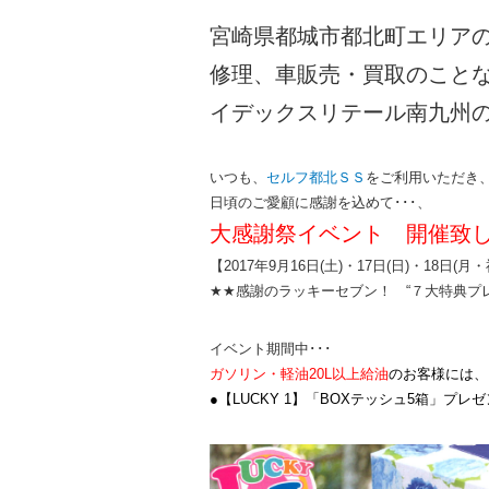
宮崎県都城市都北町エリア
修理、車販売・買取のこと
イデックスリテール南九州
いつも、
セルフ都北ＳＳ
をご利用いただき
日頃のご愛顧に感謝を込めて･･･、
大感謝祭イベント 開催致
【2017年9月16日(土)・17日(日)・18日
★★感謝のラッキーセブン！ “７大特典プ
イベント期間中･･･
ガソリン・軽油
20L以上給油
のお客様には、
●【LUCKY 1】「BOXテッシュ5箱」プレゼ