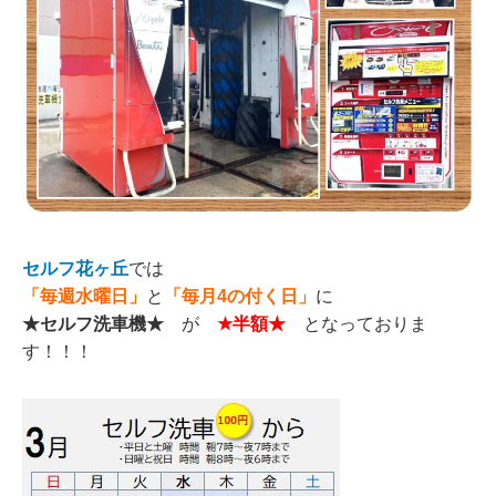
セルフ花ヶ丘
では
「毎週水曜日」
と
「毎月4の付く日」
に
★セルフ洗車機★
が
★半額★
となっておりま
す！！！