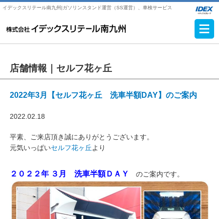
イデックスリテール南九州|ガソリンスタンド運営（SS運営）、車検サービス
店舗情報｜
セルフ花ヶ丘
2022年3月【セルフ花ヶ丘 洗車半額DAY】のご案内
2022.02.18
平素、ご来店頂き誠にありがとうございます。
元気いっぱい
セルフ花ヶ丘
より
２０２２年 ３月 洗車半額ＤＡＹ
のご案内です。