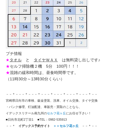
プチ情報
★
タオル
と
タイヤＷＡＸ
は無料貸し出しです♪
★
セルフ掃除機２機 5分 100円！！！
★
混雑の緩和時間は、昼食時間帯です。
（11時30分～13時30分くらい）
－－＊－－－＊－－－＊－－－＊－－－＊－－－＊－－－＊－－
宮崎県日向市の車検、鈑金塗装、洗車、オイル交換、タイヤ交換
・パンク修理、灯油配達、車販売・買取のことなら、
イデックスリテール南九州の
セルフ花ヶ丘
にお任せ下さい！
■日向市北町2丁目1 ■TEL：0982-535913
－－＊
イデックス予約サイト
＞＞セルフ花ヶ丘
－－＊－－