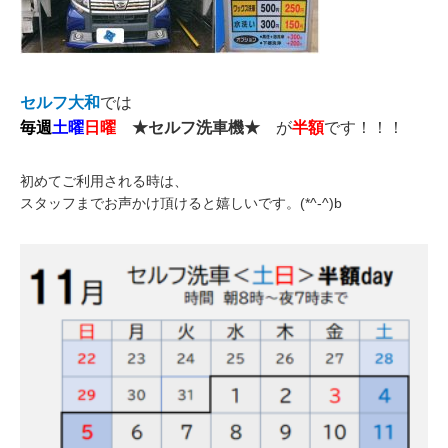
セルフ大和
では
毎週
土曜
日曜
★セルフ洗車機★
が
半額
です！！！
初めてご利用される時は、
スタッフまでお声かけ頂けると嬉しいです。(*^-^)b