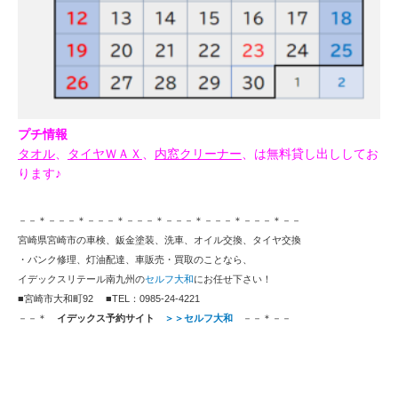
プチ情報
タオル
、
タイヤＷＡＸ
、
内窓クリーナー
、は無料貸し出ししてお
ります♪
－－＊－－－＊－－－＊－－－＊－－－＊－－－＊－－－＊－－
宮崎県宮崎市の車検、鈑金塗装、洗車、オイル交換、タイヤ交換
・パンク修理、灯油配達、車販売・買取のことなら、
イデックスリテール南九州の
セルフ大和
にお任せ下さい！
■宮崎市大和町92 ■TEL：0985-24-4221
－－＊
イデックス予約サイト
＞＞セルフ大和
－－＊－－