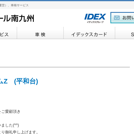
運営）、車検サービス
Z (平和台)
をご愛顧頂き
した(^^)
より御礼申し上げます。